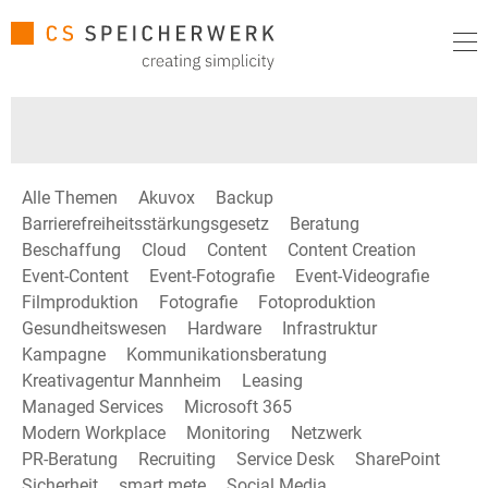
Alle Themen
Akuvox
Backup
Barrierefreiheitsstärkungsgesetz
Beratung
Beschaffung
Cloud
Content
Content Creation
Event-Content
Event-Fotografie
Event-Videografie
Filmproduktion
Fotografie
Fotoproduktion
Gesundheitswesen
Hardware
Infrastruktur
Kampagne
Kommunikationsberatung
Kreativagentur Mannheim
Leasing
Managed Services
Microsoft 365
Modern Workplace
Monitoring
Netzwerk
PR-Beratung
Recruiting
Service Desk
SharePoint
Sicherheit
smart mete
Social Media