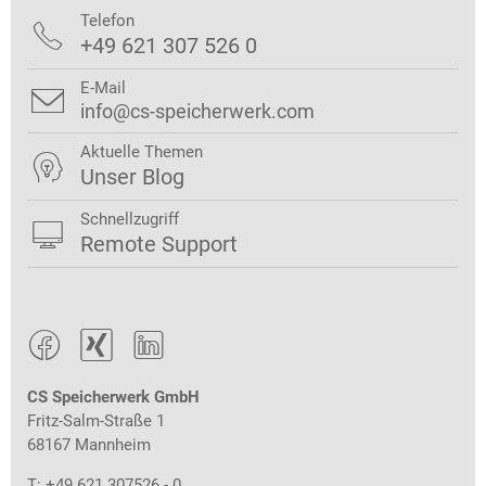
Telefon

+49 621 307 526 0
E-Mail

info@cs-speicherwerk.com
Aktuelle Themen

Unser Blog
Schnellzugriff

Remote Support



CS Speicherwerk GmbH
Fritz-Salm-Straße 1
68167 Mannheim
T: +49 621 307526 - 0