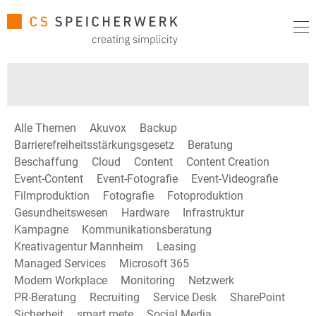
Alle Themen
Akuvox
Backup
Barrierefreiheitsstärkungsgesetz
Beratung
Beschaffung
Cloud
Content
Content Creation
Event-Content
Event-Fotografie
Event-Videografie
Filmproduktion
Fotografie
Fotoproduktion
Gesundheitswesen
Hardware
Infrastruktur
Kampagne
Kommunikationsberatung
Kreativagentur Mannheim
Leasing
Managed Services
Microsoft 365
Modern Workplace
Monitoring
Netzwerk
PR-Beratung
Recruiting
Service Desk
SharePoint
Sicherheit
smart mete
Social Media