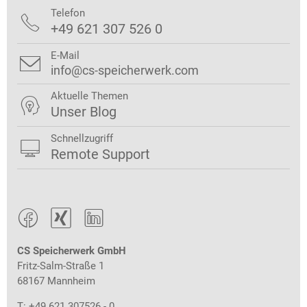
Telefon

+49 621 307 526 0
E-Mail

info@cs-speicherwerk.com
Aktuelle Themen

Unser Blog
Schnellzugriff

Remote Support



CS Speicherwerk GmbH
Fritz-Salm-Straße 1
68167 Mannheim
T: +49 621 307526 - 0