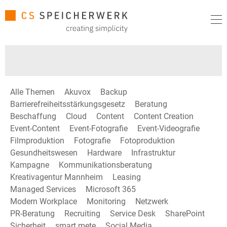
Alle Themen
Akuvox
Backup
Barrierefreiheitsstärkungsgesetz
Beratung
Beschaffung
Cloud
Content
Content Creation
Event-Content
Event-Fotografie
Event-Videografie
Filmproduktion
Fotografie
Fotoproduktion
Gesundheitswesen
Hardware
Infrastruktur
Kampagne
Kommunikationsberatung
Kreativagentur Mannheim
Leasing
Managed Services
Microsoft 365
Modern Workplace
Monitoring
Netzwerk
PR-Beratung
Recruiting
Service Desk
SharePoint
Sicherheit
smart mete
Social Media