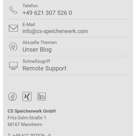
Telefon

+49 621 307 526 0
E-Mail

info@cs-speicherwerk.com
Aktuelle Themen

Unser Blog
Schnellzugriff

Remote Support



CS Speicherwerk GmbH
Fritz-Salm-Straße 1
68167 Mannheim
T: +49 621 307526 - 0