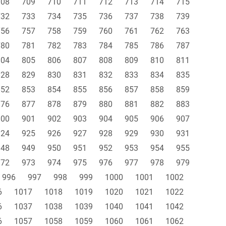
708
709
710
711
712
713
714
715
732
733
734
735
736
737
738
739
756
757
758
759
760
761
762
763
780
781
782
783
784
785
786
787
804
805
806
807
808
809
810
811
828
829
830
831
832
833
834
835
852
853
854
855
856
857
858
859
876
877
878
879
880
881
882
883
900
901
902
903
904
905
906
907
924
925
926
927
928
929
930
931
948
949
950
951
952
953
954
955
972
973
974
975
976
977
978
979
996
997
998
999
1000
1001
1002
6
1017
1018
1019
1020
1021
1022
6
1037
1038
1039
1040
1041
1042
6
1057
1058
1059
1060
1061
1062