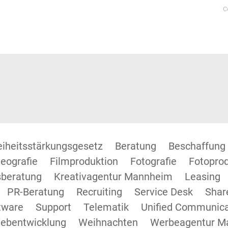
C
reiheitsstärkungsgesetz
Beratung
Beschaffung
eografie
Filmproduktion
Fotografie
Fotopro
beratung
Kreativagentur Mannheim
Leasing
PR-Beratung
Recruiting
Service Desk
Shar
tware
Support
Telematik
Unified Communica
ebentwicklung
Weihnachten
Werbeagentur M