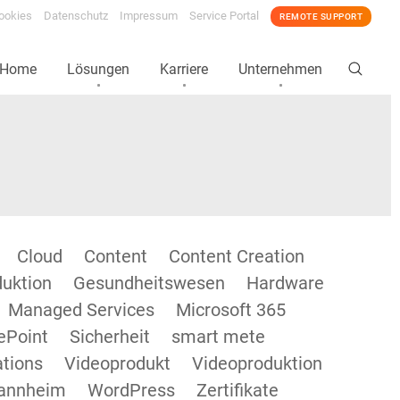
ookies
Datenschutz
Impressum
Service Portal
REMOTE SUPPORT
Home
Lösungen
Karriere
Unternehmen
Cloud
Content
Content Creation
duktion
Gesundheitswesen
Hardware
Managed Services
Microsoft 365
ePoint
Sicherheit
smart mete
tions
Videoprodukt
Videoproduktion
annheim
WordPress
Zertifikate