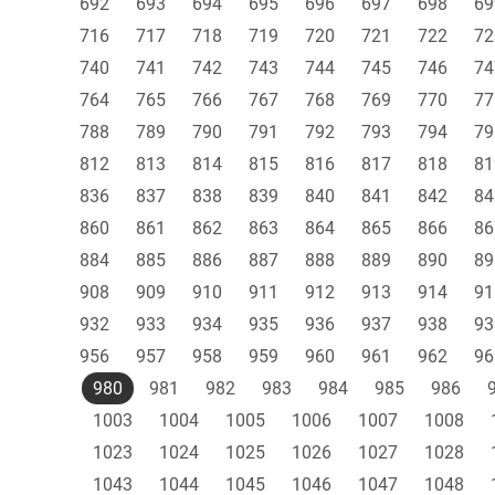
692
693
694
695
696
697
698
69
716
717
718
719
720
721
722
72
740
741
742
743
744
745
746
74
764
765
766
767
768
769
770
77
788
789
790
791
792
793
794
79
812
813
814
815
816
817
818
81
836
837
838
839
840
841
842
84
860
861
862
863
864
865
866
86
884
885
886
887
888
889
890
89
908
909
910
911
912
913
914
91
932
933
934
935
936
937
938
93
956
957
958
959
960
961
962
96
980
981
982
983
984
985
986
1003
1004
1005
1006
1007
1008
1023
1024
1025
1026
1027
1028
1043
1044
1045
1046
1047
1048