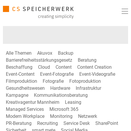
Alle Themen
Akuvox
Backup
Barrierefreiheitsstärkungsgesetz
Beratung
Beschaffung
Cloud
Content
Content Creation
Event-Content
Event-Fotografie
Event-Videografie
Filmproduktion
Fotografie
Fotoproduktion
Gesundheitswesen
Hardware
Infrastruktur
Kampagne
Kommunikationsberatung
Kreativagentur Mannheim
Leasing
Managed Services
Microsoft 365
Modern Workplace
Monitoring
Netzwerk
PR-Beratung
Recruiting
Service Desk
SharePoint
Sicherheit
smart mete
Social Media