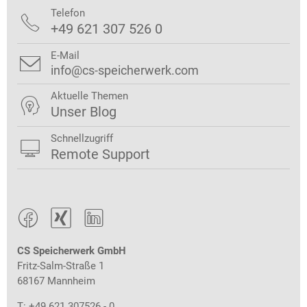
Telefon

+49 621 307 526 0
E-Mail

info@cs-speicherwerk.com
Aktuelle Themen

Unser Blog
Schnellzugriff

Remote Support



CS Speicherwerk GmbH
Fritz-Salm-Straße 1
68167 Mannheim
T: +49 621 307526 - 0