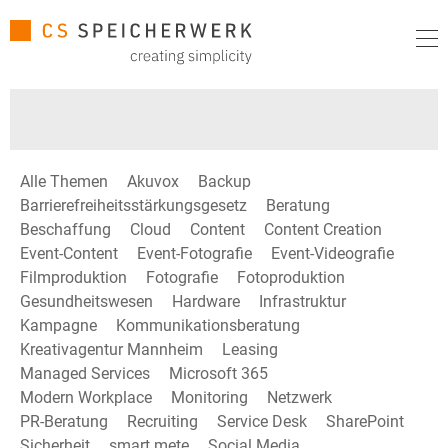
Alle Themen
Akuvox
Backup
Barrierefreiheitsstärkungsgesetz
Beratung
Beschaffung
Cloud
Content
Content Creation
Event-Content
Event-Fotografie
Event-Videografie
Filmproduktion
Fotografie
Fotoproduktion
Gesundheitswesen
Hardware
Infrastruktur
Kampagne
Kommunikationsberatung
Kreativagentur Mannheim
Leasing
Managed Services
Microsoft 365
Modern Workplace
Monitoring
Netzwerk
PR-Beratung
Recruiting
Service Desk
SharePoint
Sicherheit
smart mete
Social Media