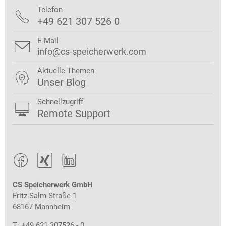
Telefon

+49 621 307 526 0
E-Mail

info@cs-speicherwerk.com
Aktuelle Themen

Unser Blog
Schnellzugriff

Remote Support



CS Speicherwerk GmbH
Fritz-Salm-Straße 1
68167 Mannheim
T: +49 621 307526 - 0