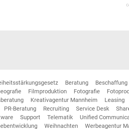
C
reiheitsstärkungsgesetz
Beratung
Beschaffung
eografie
Filmproduktion
Fotografie
Fotopro
beratung
Kreativagentur Mannheim
Leasing
PR-Beratung
Recruiting
Service Desk
Shar
tware
Support
Telematik
Unified Communica
ebentwicklung
Weihnachten
Werbeagentur M