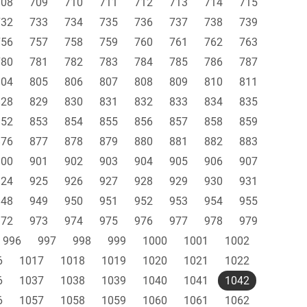
708
709
710
711
712
713
714
715
732
733
734
735
736
737
738
739
756
757
758
759
760
761
762
763
780
781
782
783
784
785
786
787
804
805
806
807
808
809
810
811
828
829
830
831
832
833
834
835
852
853
854
855
856
857
858
859
876
877
878
879
880
881
882
883
900
901
902
903
904
905
906
907
924
925
926
927
928
929
930
931
948
949
950
951
952
953
954
955
972
973
974
975
976
977
978
979
996
997
998
999
1000
1001
1002
6
1017
1018
1019
1020
1021
1022
6
1037
1038
1039
1040
1041
1042
6
1057
1058
1059
1060
1061
1062