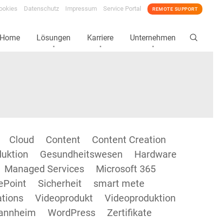
ookies
Datenschutz
Impressum
Service Portal
REMOTE SUPPORT
Home
Lösungen
Karriere
Unternehmen
Cloud
Content
Content Creation
duktion
Gesundheitswesen
Hardware
Managed Services
Microsoft 365
ePoint
Sicherheit
smart mete
tions
Videoprodukt
Videoproduktion
annheim
WordPress
Zertifikate