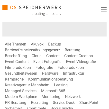
Alle Themen
Akuvox
Backup
Barrierefreiheitsstärkungsgesetz
Beratung
Beschaffung
Cloud
Content
Content Creation
Event-Content
Event-Fotografie
Event-Videografie
Filmproduktion
Fotografie
Fotoproduktion
Gesundheitswesen
Hardware
Infrastruktur
Kampagne
Kommunikationsberatung
Kreativagentur Mannheim
Leasing
Managed Services
Microsoft 365
Modern Workplace
Monitoring
Netzwerk
PR-Beratung
Recruiting
Service Desk
SharePoint
Sicherheit
smart mete
Social Media