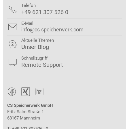
Telefon

+49 621 307 526 0
E-Mail

info@cs-speicherwerk.com
Aktuelle Themen

Unser Blog
Schnellzugriff

Remote Support



CS Speicherwerk GmbH
Fritz-Salm-Straße 1
68167 Mannheim
T: +49 621 307526 - 0