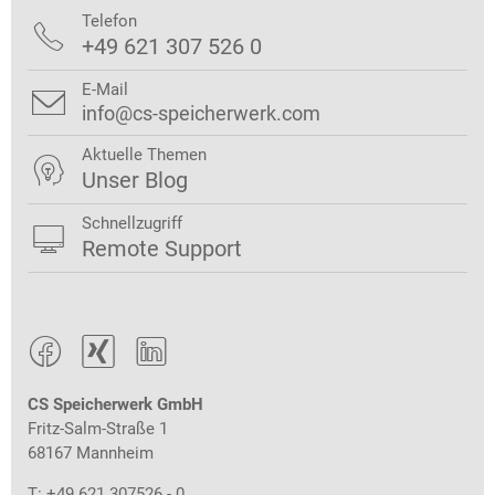
Telefon

+49 621 307 526 0
E-Mail

info@cs-speicherwerk.com
Aktuelle Themen

Unser Blog
Schnellzugriff

Remote Support



CS Speicherwerk GmbH
Fritz-Salm-Straße 1
68167 Mannheim
T: +49 621 307526 - 0