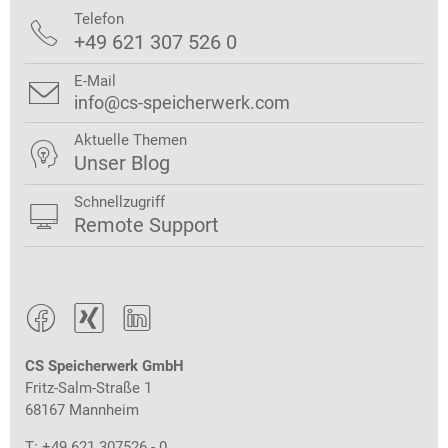
Telefon

+49 621 307 526 0
E-Mail

info@cs-speicherwerk.com
Aktuelle Themen

Unser Blog
Schnellzugriff

Remote Support



CS Speicherwerk GmbH
Fritz-Salm-Straße 1
68167 Mannheim
T: +49 621 307526 - 0