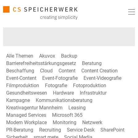
Alle Themen
Akuvox
Backup
Barrierefreiheitsstärkungsgesetz
Beratung
Beschaffung
Cloud
Content
Content Creation
Event-Content
Event-Fotografie
Event-Videografie
Filmproduktion
Fotografie
Fotoproduktion
Gesundheitswesen
Hardware
Infrastruktur
Kampagne
Kommunikationsberatung
Kreativagentur Mannheim
Leasing
Managed Services
Microsoft 365
Modern Workplace
Monitoring
Netzwerk
PR-Beratung
Recruiting
Service Desk
SharePoint
Sicherheit
smart mete
Social Media