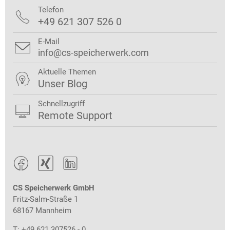
Telefon

+49 621 307 526 0
E-Mail

info@cs-speicherwerk.com
Aktuelle Themen

Unser Blog
Schnellzugriff

Remote Support



CS Speicherwerk GmbH
Fritz-Salm-Straße 1
68167 Mannheim
T: +49 621 307526 - 0