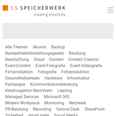
Alle Themen
Akuvox
Backup
Barrierefreiheitsstärkungsgesetz
Beratung
Beschaffung
Cloud
Content
Content Creation
Event-Content
Event-Fotografie
Event-Videografie
Filmproduktion
Fotografie
Fotoproduktion
Gesundheitswesen
Hardware
Infrastruktur
Kampagne
Kommunikationsberatung
Kreativagentur Mannheim
Leasing
Managed Services
Microsoft 365
Modern Workplace
Monitoring
Netzwerk
PR-Beratung
Recruiting
Service Desk
SharePoint
Sicherheit
smart mete
Social Media