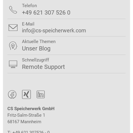
Telefon

+49 621 307 526 0
E-Mail

info@cs-speicherwerk.com
Aktuelle Themen

Unser Blog
Schnellzugriff

Remote Support



CS Speicherwerk GmbH
Fritz-Salm-Straße 1
68167 Mannheim
T: +49 621 307526 - 0