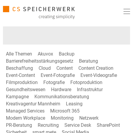
Alle Themen
Akuvox
Backup
Barrierefreiheitsstärkungsgesetz
Beratung
Beschaffung
Cloud
Content
Content Creation
Event-Content
Event-Fotografie
Event-Videografie
Filmproduktion
Fotografie
Fotoproduktion
Gesundheitswesen
Hardware
Infrastruktur
Kampagne
Kommunikationsberatung
Kreativagentur Mannheim
Leasing
Managed Services
Microsoft 365
Modern Workplace
Monitoring
Netzwerk
PR-Beratung
Recruiting
Service Desk
SharePoint
Sicherheit
smart mete
Social Media