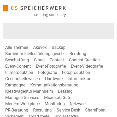
Alle Themen
Akuvox
Backup
Barrierefreiheitsstärkungsgesetz
Beratung
Beschaffung
Cloud
Content
Content Creation
Event-Content
Event-Fotografie
Event-Videografie
Filmproduktion
Fotografie
Fotoproduktion
Gesundheitswesen
Hardware
Infrastruktur
Kampagne
Kommunikationsberatung
Kreativagentur Mannheim
Leasing
Managed Services
Microsoft 365
Modern Workplace
Monitoring
Netzwerk
PR-Beratung
Recruiting
Service Desk
SharePoint
Sicherheit
smart mete
Social Media