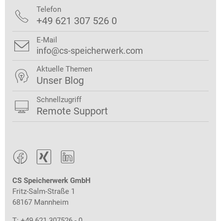
Telefon

+49 621 307 526 0
E-Mail

info@cs-speicherwerk.com
Aktuelle Themen

Unser Blog
Schnellzugriff

Remote Support



CS Speicherwerk GmbH
Fritz-Salm-Straße 1
68167 Mannheim
T: +49 621 307526 - 0