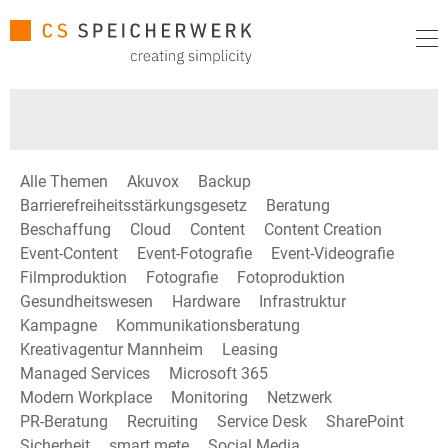
Alle Themen
Akuvox
Backup
Barrierefreiheitsstärkungsgesetz
Beratung
Beschaffung
Cloud
Content
Content Creation
Event-Content
Event-Fotografie
Event-Videografie
Filmproduktion
Fotografie
Fotoproduktion
Gesundheitswesen
Hardware
Infrastruktur
Kampagne
Kommunikationsberatung
Kreativagentur Mannheim
Leasing
Managed Services
Microsoft 365
Modern Workplace
Monitoring
Netzwerk
PR-Beratung
Recruiting
Service Desk
SharePoint
Sicherheit
smart mete
Social Media