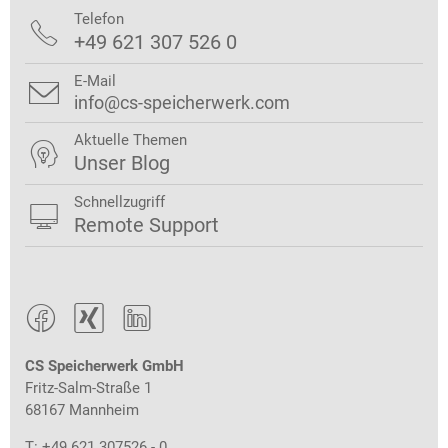
Telefon

+49 621 307 526 0
E-Mail

info@cs-speicherwerk.com
Aktuelle Themen

Unser Blog
Schnellzugriff

Remote Support



CS Speicherwerk GmbH
Fritz-Salm-Straße 1
68167 Mannheim
T: +49 621 307526 - 0