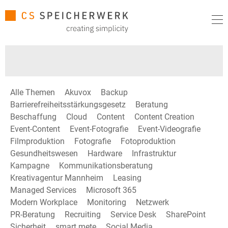
Alle Themen
Akuvox
Backup
Barrierefreiheitsstärkungsgesetz
Beratung
Beschaffung
Cloud
Content
Content Creation
Event-Content
Event-Fotografie
Event-Videografie
Filmproduktion
Fotografie
Fotoproduktion
Gesundheitswesen
Hardware
Infrastruktur
Kampagne
Kommunikationsberatung
Kreativagentur Mannheim
Leasing
Managed Services
Microsoft 365
Modern Workplace
Monitoring
Netzwerk
PR-Beratung
Recruiting
Service Desk
SharePoint
Sicherheit
smart mete
Social Media