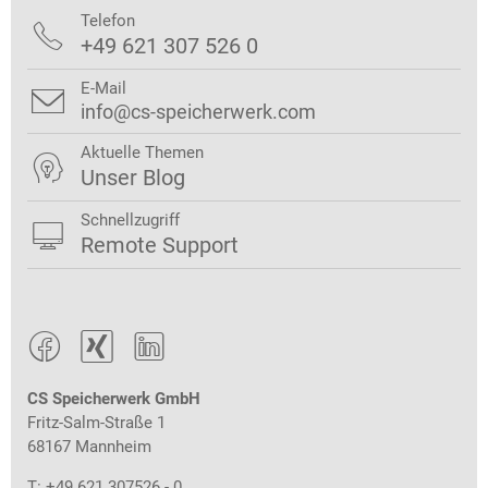
Telefon

+49 621 307 526 0
E-Mail

info@cs-speicherwerk.com
Aktuelle Themen

Unser Blog
Schnellzugriff

Remote Support



CS Speicherwerk GmbH
Fritz-Salm-Straße 1
68167 Mannheim
T: +49 621 307526 - 0