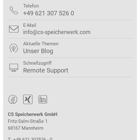
Telefon

+49 621 307 526 0
E-Mail

info@cs-speicherwerk.com
Aktuelle Themen

Unser Blog
Schnellzugriff

Remote Support



CS Speicherwerk GmbH
Fritz-Salm-Straße 1
68167 Mannheim
T: +49 621 307526 - 0