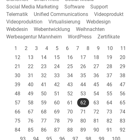
Social Media Marketing
Software
Support
Telematik
Unified Communications
Videoprodukt
Videoproduktion
Virtualisierung
Webdesign
Webdesin
Webentwicklung
Weihnachten
Werbeagentur Mannheim
WordPress
Zertifikate
1
2
3
4
5
6
7
8
9
10
11
12
13
14
15
16
17
18
19
20
21
22
23
24
25
26
27
28
29
30
31
32
33
34
35
36
37
38
39
40
41
42
43
44
45
46
47
48
49
50
51
52
53
54
55
56
57
58
59
60
61
62
63
64
65
66
67
68
69
70
71
72
73
74
75
76
77
78
79
80
81
82
83
84
85
86
87
88
89
90
91
92
93
94
95
96
97
98
99
100