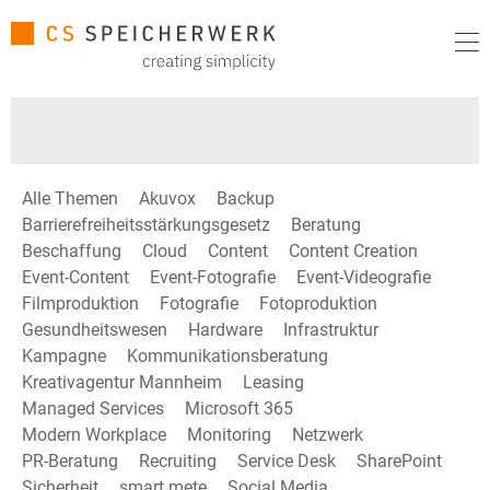
Alle Themen
Akuvox
Backup
Barrierefreiheitsstärkungsgesetz
Beratung
Beschaffung
Cloud
Content
Content Creation
Event-Content
Event-Fotografie
Event-Videografie
Filmproduktion
Fotografie
Fotoproduktion
Gesundheitswesen
Hardware
Infrastruktur
Kampagne
Kommunikationsberatung
Kreativagentur Mannheim
Leasing
Managed Services
Microsoft 365
Modern Workplace
Monitoring
Netzwerk
PR-Beratung
Recruiting
Service Desk
SharePoint
Sicherheit
smart mete
Social Media