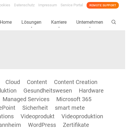
ookies
Datenschutz
Impressum
Service Portal
REMOTE SUPPORT
Home
Lösungen
Karriere
Unternehmen
Cloud
Content
Content Creation
duktion
Gesundheitswesen
Hardware
Managed Services
Microsoft 365
ePoint
Sicherheit
smart mete
tions
Videoprodukt
Videoproduktion
annheim
WordPress
Zertifikate