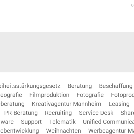
C
reiheitsstärkungsgesetz
Beratung
Beschaffung
eografie
Filmproduktion
Fotografie
Fotopro
beratung
Kreativagentur Mannheim
Leasing
PR-Beratung
Recruiting
Service Desk
Shar
tware
Support
Telematik
Unified Communica
ebentwicklung
Weihnachten
Werbeagentur M