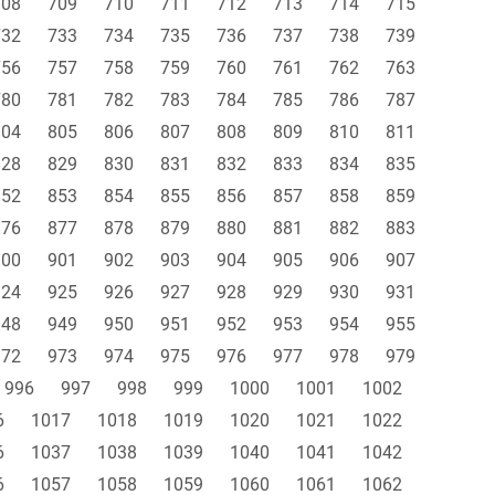
708
709
710
711
712
713
714
715
732
733
734
735
736
737
738
739
756
757
758
759
760
761
762
763
780
781
782
783
784
785
786
787
804
805
806
807
808
809
810
811
828
829
830
831
832
833
834
835
852
853
854
855
856
857
858
859
876
877
878
879
880
881
882
883
900
901
902
903
904
905
906
907
924
925
926
927
928
929
930
931
948
949
950
951
952
953
954
955
972
973
974
975
976
977
978
979
996
997
998
999
1000
1001
1002
6
1017
1018
1019
1020
1021
1022
6
1037
1038
1039
1040
1041
1042
6
1057
1058
1059
1060
1061
1062