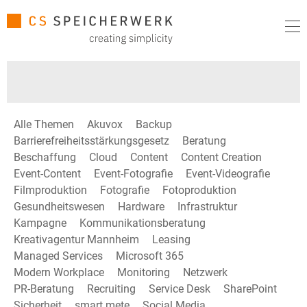
Alle Themen
Akuvox
Backup
Barrierefreiheitsstärkungsgesetz
Beratung
Beschaffung
Cloud
Content
Content Creation
Event-Content
Event-Fotografie
Event-Videografie
Filmproduktion
Fotografie
Fotoproduktion
Gesundheitswesen
Hardware
Infrastruktur
Kampagne
Kommunikationsberatung
Kreativagentur Mannheim
Leasing
Managed Services
Microsoft 365
Modern Workplace
Monitoring
Netzwerk
PR-Beratung
Recruiting
Service Desk
SharePoint
Sicherheit
smart mete
Social Media