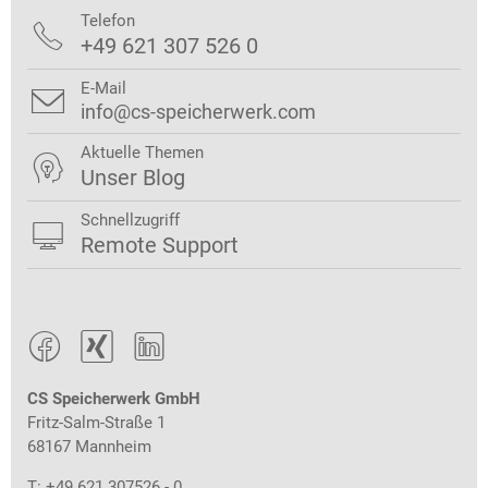
Telefon

+49 621 307 526 0
E-Mail

info@cs-speicherwerk.com
Aktuelle Themen

Unser Blog
Schnellzugriff

Remote Support



CS Speicherwerk GmbH
Fritz-Salm-Straße 1
68167 Mannheim
T: +49 621 307526 - 0