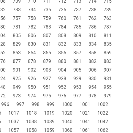
708
709
710
711
712
713
714
715
732
733
734
735
736
737
738
739
756
757
758
759
760
761
762
763
780
781
782
783
784
785
786
787
804
805
806
807
808
809
810
811
828
829
830
831
832
833
834
835
852
853
854
855
856
857
858
859
876
877
878
879
880
881
882
883
900
901
902
903
904
905
906
907
924
925
926
927
928
929
930
931
948
949
950
951
952
953
954
955
972
973
974
975
976
977
978
979
996
997
998
999
1000
1001
1002
6
1017
1018
1019
1020
1021
1022
6
1037
1038
1039
1040
1041
1042
6
1057
1058
1059
1060
1061
1062