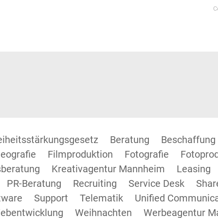
C
reiheitsstärkungsgesetz
Beratung
Beschaffung
eografie
Filmproduktion
Fotografie
Fotopro
beratung
Kreativagentur Mannheim
Leasing
PR-Beratung
Recruiting
Service Desk
Shar
tware
Support
Telematik
Unified Communica
ebentwicklung
Weihnachten
Werbeagentur M