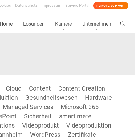
ookies
Datenschutz
Impressum
Service Portal
REMOTE SUPPORT
Home
Lösungen
Karriere
Unternehmen
Cloud
Content
Content Creation
duktion
Gesundheitswesen
Hardware
Managed Services
Microsoft 365
ePoint
Sicherheit
smart mete
tions
Videoprodukt
Videoproduktion
annheim
WordPress
Zertifikate