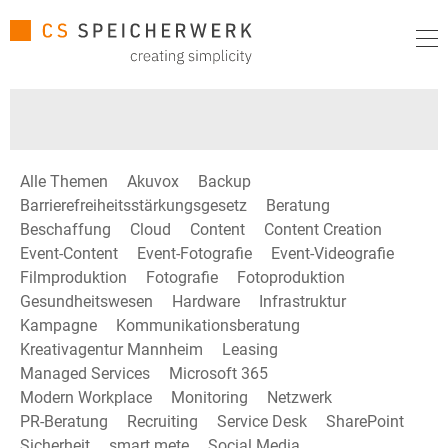
Alle Themen
Akuvox
Backup
Barrierefreiheitsstärkungsgesetz
Beratung
Beschaffung
Cloud
Content
Content Creation
Event-Content
Event-Fotografie
Event-Videografie
Filmproduktion
Fotografie
Fotoproduktion
Gesundheitswesen
Hardware
Infrastruktur
Kampagne
Kommunikationsberatung
Kreativagentur Mannheim
Leasing
Managed Services
Microsoft 365
Modern Workplace
Monitoring
Netzwerk
PR-Beratung
Recruiting
Service Desk
SharePoint
Sicherheit
smart mete
Social Media