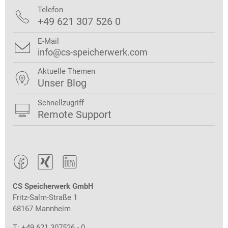
Telefon

+49 621 307 526 0
E-Mail

info@cs-speicherwerk.com
Aktuelle Themen

Unser Blog
Schnellzugriff

Remote Support



CS Speicherwerk GmbH
Fritz-Salm-Straße 1
68167 Mannheim
T: +49 621 307526 - 0