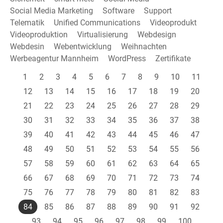
Social Media Marketing
Software
Support
Telematik
Unified Communications
Videoprodukt
Videoproduktion
Virtualisierung
Webdesign
Webdesin
Webentwicklung
Weihnachten
Werbeagentur Mannheim
WordPress
Zertifikate
1
2
3
4
5
6
7
8
9
10
11
12
13
14
15
16
17
18
19
20
21
22
23
24
25
26
27
28
29
30
31
32
33
34
35
36
37
38
39
40
41
42
43
44
45
46
47
48
49
50
51
52
53
54
55
56
57
58
59
60
61
62
63
64
65
66
67
68
69
70
71
72
73
74
75
76
77
78
79
80
81
82
83
84
85
86
87
88
89
90
91
92
93
94
95
96
97
98
99
100