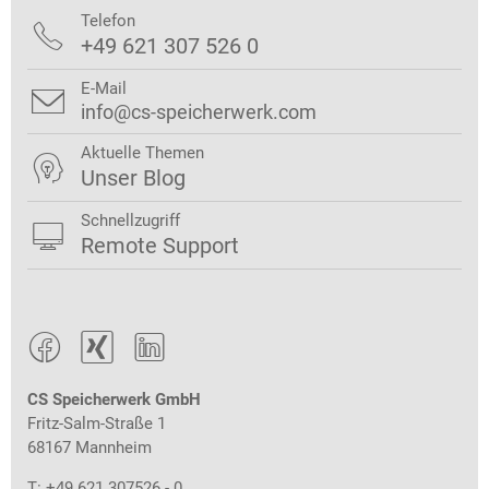
Telefon

+49 621 307 526 0
E-Mail

info@cs-speicherwerk.com
Aktuelle Themen

Unser Blog
Schnellzugriff

Remote Support



CS Speicherwerk GmbH
Fritz-Salm-Straße 1
68167 Mannheim
T: +49 621 307526 - 0