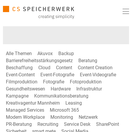
Alle Themen
Akuvox
Backup
Barrierefreiheitsstärkungsgesetz
Beratung
Beschaffung
Cloud
Content
Content Creation
Event-Content
Event-Fotografie
Event-Videografie
Filmproduktion
Fotografie
Fotoproduktion
Gesundheitswesen
Hardware
Infrastruktur
Kampagne
Kommunikationsberatung
Kreativagentur Mannheim
Leasing
Managed Services
Microsoft 365
Modern Workplace
Monitoring
Netzwerk
PR-Beratung
Recruiting
Service Desk
SharePoint
Sicherheit
smart mete
Social Media