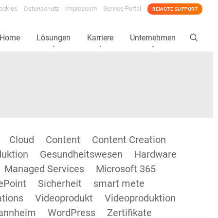
ookies
Datenschutz
Impressum
Service Portal
REMOTE SUPPORT
Home
Lösungen
Karriere
Unternehmen
Cloud
Content
Content Creation
duktion
Gesundheitswesen
Hardware
Managed Services
Microsoft 365
ePoint
Sicherheit
smart mete
tions
Videoprodukt
Videoproduktion
annheim
WordPress
Zertifikate