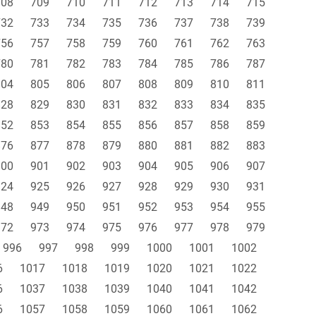
708
709
710
711
712
713
714
715
732
733
734
735
736
737
738
739
756
757
758
759
760
761
762
763
780
781
782
783
784
785
786
787
804
805
806
807
808
809
810
811
828
829
830
831
832
833
834
835
852
853
854
855
856
857
858
859
876
877
878
879
880
881
882
883
900
901
902
903
904
905
906
907
924
925
926
927
928
929
930
931
948
949
950
951
952
953
954
955
972
973
974
975
976
977
978
979
996
997
998
999
1000
1001
1002
6
1017
1018
1019
1020
1021
1022
6
1037
1038
1039
1040
1041
1042
6
1057
1058
1059
1060
1061
1062