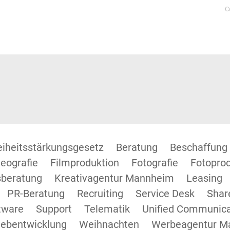
C
reiheitsstärkungsgesetz
Beratung
Beschaffung
eografie
Filmproduktion
Fotografie
Fotopro
beratung
Kreativagentur Mannheim
Leasing
PR-Beratung
Recruiting
Service Desk
Shar
tware
Support
Telematik
Unified Communica
ebentwicklung
Weihnachten
Werbeagentur M