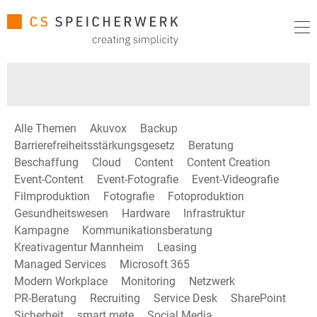
Alle Themen
Akuvox
Backup
Barrierefreiheitsstärkungsgesetz
Beratung
Beschaffung
Cloud
Content
Content Creation
Event-Content
Event-Fotografie
Event-Videografie
Filmproduktion
Fotografie
Fotoproduktion
Gesundheitswesen
Hardware
Infrastruktur
Kampagne
Kommunikationsberatung
Kreativagentur Mannheim
Leasing
Managed Services
Microsoft 365
Modern Workplace
Monitoring
Netzwerk
PR-Beratung
Recruiting
Service Desk
SharePoint
Sicherheit
smart mete
Social Media