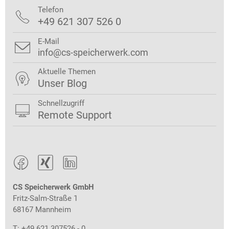
Telefon

+49 621 307 526 0
E-Mail

info@cs-speicherwerk.com
Aktuelle Themen

Unser Blog
Schnellzugriff

Remote Support



CS Speicherwerk GmbH
Fritz-Salm-Straße 1
68167 Mannheim
T: +49 621 307526 - 0