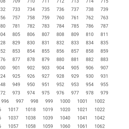
708
709
710
711
712
713
714
715
732
733
734
735
736
737
738
739
756
757
758
759
760
761
762
763
780
781
782
783
784
785
786
787
804
805
806
807
808
809
810
811
828
829
830
831
832
833
834
835
852
853
854
855
856
857
858
859
876
877
878
879
880
881
882
883
900
901
902
903
904
905
906
907
924
925
926
927
928
929
930
931
948
949
950
951
952
953
954
955
972
973
974
975
976
977
978
979
996
997
998
999
1000
1001
1002
6
1017
1018
1019
1020
1021
1022
6
1037
1038
1039
1040
1041
1042
6
1057
1058
1059
1060
1061
1062