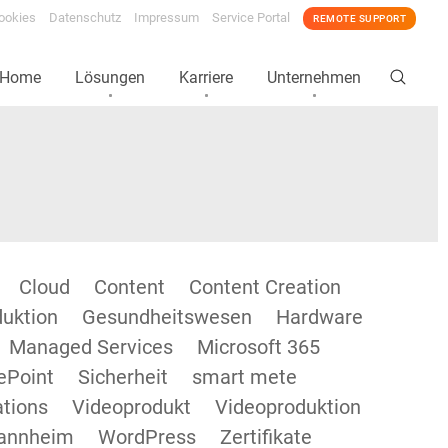
ookies
Datenschutz
Impressum
Service Portal
REMOTE SUPPORT
Home
Lösungen
Karriere
Unternehmen
Cloud
Content
Content Creation
duktion
Gesundheitswesen
Hardware
Managed Services
Microsoft 365
ePoint
Sicherheit
smart mete
tions
Videoprodukt
Videoproduktion
annheim
WordPress
Zertifikate