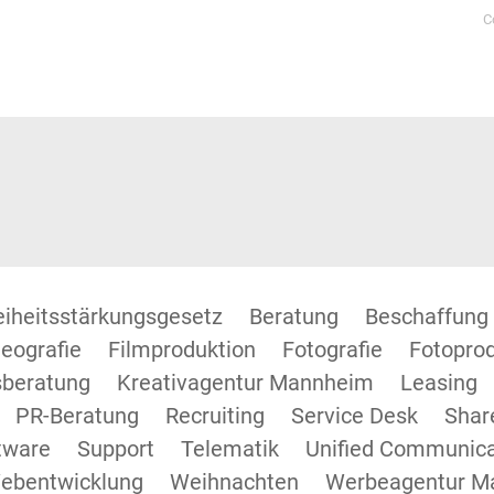
C
reiheitsstärkungsgesetz
Beratung
Beschaffung
eografie
Filmproduktion
Fotografie
Fotopro
beratung
Kreativagentur Mannheim
Leasing
PR-Beratung
Recruiting
Service Desk
Shar
tware
Support
Telematik
Unified Communica
ebentwicklung
Weihnachten
Werbeagentur M