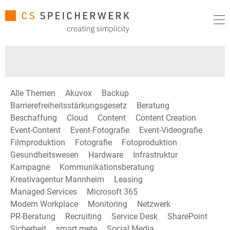
Alle Themen
Akuvox
Backup
Barrierefreiheitsstärkungsgesetz
Beratung
Beschaffung
Cloud
Content
Content Creation
Event-Content
Event-Fotografie
Event-Videografie
Filmproduktion
Fotografie
Fotoproduktion
Gesundheitswesen
Hardware
Infrastruktur
Kampagne
Kommunikationsberatung
Kreativagentur Mannheim
Leasing
Managed Services
Microsoft 365
Modern Workplace
Monitoring
Netzwerk
PR-Beratung
Recruiting
Service Desk
SharePoint
Sicherheit
smart mete
Social Media