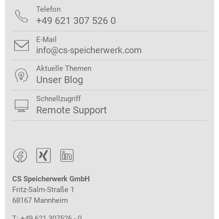
Telefon

+49 621 307 526 0
E-Mail

info@cs-speicherwerk.com
Aktuelle Themen

Unser Blog
Schnellzugriff

Remote Support



CS Speicherwerk GmbH
Fritz-Salm-Straße 1
68167 Mannheim
T: +49 621 307526 - 0