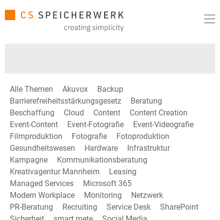
Alle Themen
Akuvox
Backup
Barrierefreiheitsstärkungsgesetz
Beratung
Beschaffung
Cloud
Content
Content Creation
Event-Content
Event-Fotografie
Event-Videografie
Filmproduktion
Fotografie
Fotoproduktion
Gesundheitswesen
Hardware
Infrastruktur
Kampagne
Kommunikationsberatung
Kreativagentur Mannheim
Leasing
Managed Services
Microsoft 365
Modern Workplace
Monitoring
Netzwerk
PR-Beratung
Recruiting
Service Desk
SharePoint
Sicherheit
smart mete
Social Media