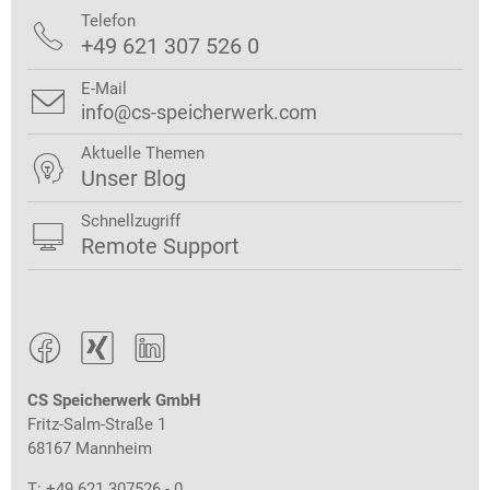
Telefon

+49 621 307 526 0
E-Mail

info@cs-speicherwerk.com
Aktuelle Themen

Unser Blog
Schnellzugriff

Remote Support



CS Speicherwerk GmbH
Fritz-Salm-Straße 1
68167 Mannheim
T: +49 621 307526 - 0