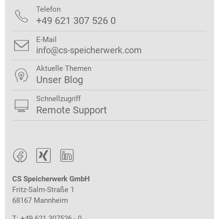
Telefon

+49 621 307 526 0
E-Mail

info@cs-speicherwerk.com
Aktuelle Themen

Unser Blog
Schnellzugriff

Remote Support



CS Speicherwerk GmbH
Fritz-Salm-Straße 1
68167 Mannheim
T: +49 621 307526 - 0