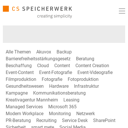
Alle Themen
Akuvox
Backup
Barrierefreiheitsstärkungsgesetz
Beratung
Beschaffung
Cloud
Content
Content Creation
Event-Content
Event-Fotografie
Event-Videografie
Filmproduktion
Fotografie
Fotoproduktion
Gesundheitswesen
Hardware
Infrastruktur
Kampagne
Kommunikationsberatung
Kreativagentur Mannheim
Leasing
Managed Services
Microsoft 365
Modern Workplace
Monitoring
Netzwerk
PR-Beratung
Recruiting
Service Desk
SharePoint
Sicherheit
smart mete
Social Media