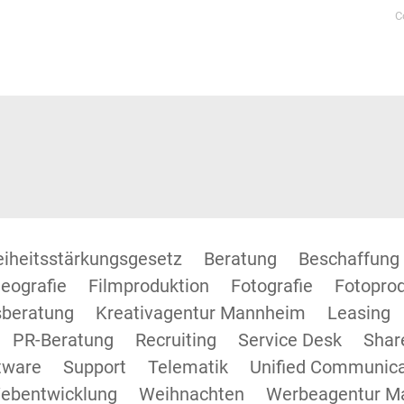
C
reiheitsstärkungsgesetz
Beratung
Beschaffung
eografie
Filmproduktion
Fotografie
Fotopro
beratung
Kreativagentur Mannheim
Leasing
PR-Beratung
Recruiting
Service Desk
Shar
tware
Support
Telematik
Unified Communica
ebentwicklung
Weihnachten
Werbeagentur M