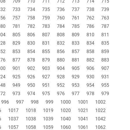
708
709
710
711
712
713
714
715
732
733
734
735
736
737
738
739
756
757
758
759
760
761
762
763
780
781
782
783
784
785
786
787
804
805
806
807
808
809
810
811
828
829
830
831
832
833
834
835
852
853
854
855
856
857
858
859
876
877
878
879
880
881
882
883
900
901
902
903
904
905
906
907
924
925
926
927
928
929
930
931
948
949
950
951
952
953
954
955
972
973
974
975
976
977
978
979
996
997
998
999
1000
1001
1002
6
1017
1018
1019
1020
1021
1022
6
1037
1038
1039
1040
1041
1042
6
1057
1058
1059
1060
1061
1062