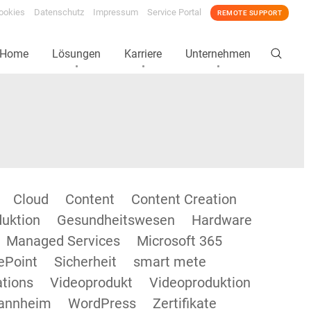
ookies
Datenschutz
Impressum
Service Portal
REMOTE SUPPORT
Home
Lösungen
Karriere
Unternehmen
Cloud
Content
Content Creation
duktion
Gesundheitswesen
Hardware
Managed Services
Microsoft 365
ePoint
Sicherheit
smart mete
tions
Videoprodukt
Videoproduktion
annheim
WordPress
Zertifikate