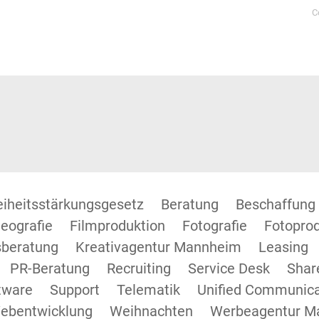
C
reiheitsstärkungsgesetz
Beratung
Beschaffung
eografie
Filmproduktion
Fotografie
Fotopro
beratung
Kreativagentur Mannheim
Leasing
PR-Beratung
Recruiting
Service Desk
Shar
tware
Support
Telematik
Unified Communica
ebentwicklung
Weihnachten
Werbeagentur M