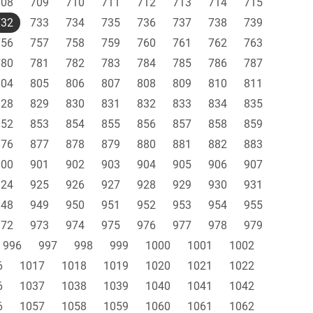
708
709
710
711
712
713
714
715
732
733
734
735
736
737
738
739
756
757
758
759
760
761
762
763
780
781
782
783
784
785
786
787
804
805
806
807
808
809
810
811
828
829
830
831
832
833
834
835
852
853
854
855
856
857
858
859
876
877
878
879
880
881
882
883
900
901
902
903
904
905
906
907
924
925
926
927
928
929
930
931
948
949
950
951
952
953
954
955
972
973
974
975
976
977
978
979
996
997
998
999
1000
1001
1002
6
1017
1018
1019
1020
1021
1022
6
1037
1038
1039
1040
1041
1042
6
1057
1058
1059
1060
1061
1062