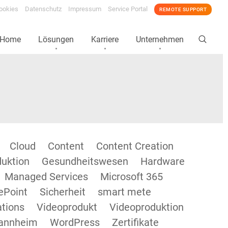
ookies
Datenschutz
Impressum
Service Portal
REMOTE SUPPORT
Home
Lösungen
Karriere
Unternehmen
Cloud
Content
Content Creation
duktion
Gesundheitswesen
Hardware
Managed Services
Microsoft 365
ePoint
Sicherheit
smart mete
tions
Videoprodukt
Videoproduktion
annheim
WordPress
Zertifikate