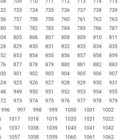
708
709
710
711
712
713
714
715
732
733
734
735
736
737
738
739
756
757
758
759
760
761
762
763
780
781
782
783
784
785
786
787
804
805
806
807
808
809
810
811
828
829
830
831
832
833
834
835
852
853
854
855
856
857
858
859
876
877
878
879
880
881
882
883
900
901
902
903
904
905
906
907
924
925
926
927
928
929
930
931
948
949
950
951
952
953
954
955
972
973
974
975
976
977
978
979
996
997
998
999
1000
1001
1002
6
1017
1018
1019
1020
1021
1022
6
1037
1038
1039
1040
1041
1042
6
1057
1058
1059
1060
1061
1062