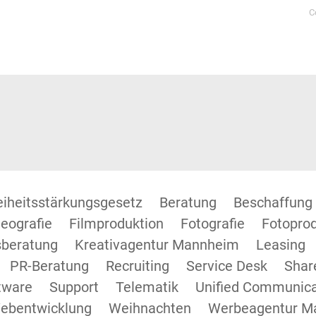
C
reiheitsstärkungsgesetz
Beratung
Beschaffung
eografie
Filmproduktion
Fotografie
Fotopro
beratung
Kreativagentur Mannheim
Leasing
PR-Beratung
Recruiting
Service Desk
Shar
tware
Support
Telematik
Unified Communica
ebentwicklung
Weihnachten
Werbeagentur M