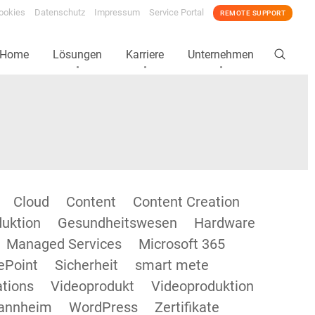
ookies
Datenschutz
Impressum
Service Portal
REMOTE SUPPORT
Home
Lösungen
Karriere
Unternehmen
Cloud
Content
Content Creation
duktion
Gesundheitswesen
Hardware
Managed Services
Microsoft 365
ePoint
Sicherheit
smart mete
tions
Videoprodukt
Videoproduktion
annheim
WordPress
Zertifikate