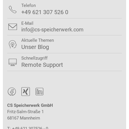
Telefon

+49 621 307 526 0
E-Mail

info@cs-speicherwerk.com
Aktuelle Themen

Unser Blog
Schnellzugriff

Remote Support



CS Speicherwerk GmbH
Fritz-Salm-Straße 1
68167 Mannheim
T: +49 621 307526 - 0