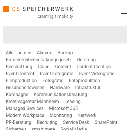
Alle Themen
Akuvox
Backup
Barrierefreiheitsstärkungsgesetz
Beratung
Beschaffung
Cloud
Content
Content Creation
Event-Content
Event-Fotografie
Event-Videografie
Filmproduktion
Fotografie
Fotoproduktion
Gesundheitswesen
Hardware
Infrastruktur
Kampagne
Kommunikationsberatung
Kreativagentur Mannheim
Leasing
Managed Services
Microsoft 365
Modern Workplace
Monitoring
Netzwerk
PR-Beratung
Recruiting
Service Desk
SharePoint
Sicherheit
smart mete
Social Media