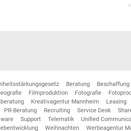
C
reiheitsstärkungsgesetz
Beratung
Beschaffung
eografie
Filmproduktion
Fotografie
Fotopro
beratung
Kreativagentur Mannheim
Leasing
PR-Beratung
Recruiting
Service Desk
Shar
tware
Support
Telematik
Unified Communica
ebentwicklung
Weihnachten
Werbeagentur M