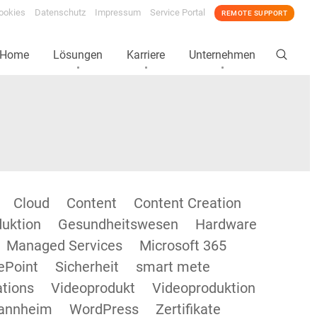
ookies
Datenschutz
Impressum
Service Portal
REMOTE SUPPORT
Home
Lösungen
Karriere
Unternehmen
Cloud
Content
Content Creation
duktion
Gesundheitswesen
Hardware
Managed Services
Microsoft 365
ePoint
Sicherheit
smart mete
tions
Videoprodukt
Videoproduktion
annheim
WordPress
Zertifikate