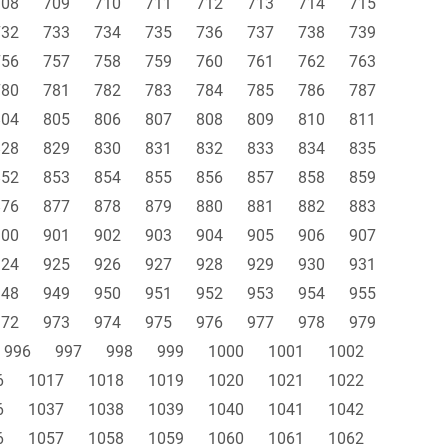
708
709
710
711
712
713
714
715
732
733
734
735
736
737
738
739
756
757
758
759
760
761
762
763
780
781
782
783
784
785
786
787
804
805
806
807
808
809
810
811
828
829
830
831
832
833
834
835
852
853
854
855
856
857
858
859
876
877
878
879
880
881
882
883
900
901
902
903
904
905
906
907
924
925
926
927
928
929
930
931
948
949
950
951
952
953
954
955
972
973
974
975
976
977
978
979
996
997
998
999
1000
1001
1002
6
1017
1018
1019
1020
1021
1022
6
1037
1038
1039
1040
1041
1042
6
1057
1058
1059
1060
1061
1062