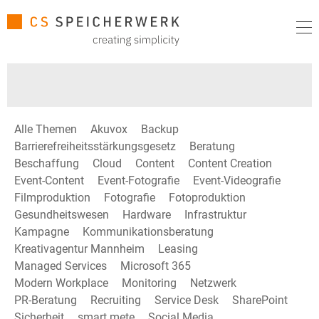
Alle Themen
Akuvox
Backup
Barrierefreiheitsstärkungsgesetz
Beratung
Beschaffung
Cloud
Content
Content Creation
Event-Content
Event-Fotografie
Event-Videografie
Filmproduktion
Fotografie
Fotoproduktion
Gesundheitswesen
Hardware
Infrastruktur
Kampagne
Kommunikationsberatung
Kreativagentur Mannheim
Leasing
Managed Services
Microsoft 365
Modern Workplace
Monitoring
Netzwerk
PR-Beratung
Recruiting
Service Desk
SharePoint
Sicherheit
smart mete
Social Media