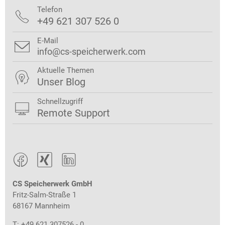
Telefon

+49 621 307 526 0
E-Mail

info@cs-speicherwerk.com
Aktuelle Themen

Unser Blog
Schnellzugriff

Remote Support



CS Speicherwerk GmbH
Fritz-Salm-Straße 1
68167 Mannheim
T: +49 621 307526 - 0