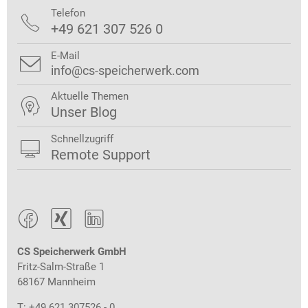
Telefon

+49 621 307 526 0
E-Mail

info@cs-speicherwerk.com
Aktuelle Themen

Unser Blog
Schnellzugriff

Remote Support



CS Speicherwerk GmbH
Fritz-Salm-Straße 1
68167 Mannheim
T: +49 621 307526 - 0