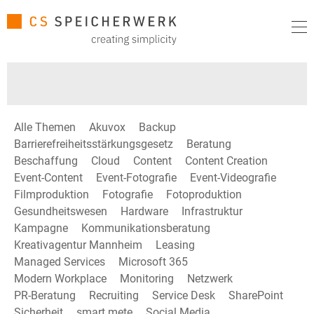
Alle Themen
Akuvox
Backup
Barrierefreiheitsstärkungsgesetz
Beratung
Beschaffung
Cloud
Content
Content Creation
Event-Content
Event-Fotografie
Event-Videografie
Filmproduktion
Fotografie
Fotoproduktion
Gesundheitswesen
Hardware
Infrastruktur
Kampagne
Kommunikationsberatung
Kreativagentur Mannheim
Leasing
Managed Services
Microsoft 365
Modern Workplace
Monitoring
Netzwerk
PR-Beratung
Recruiting
Service Desk
SharePoint
Sicherheit
smart mete
Social Media