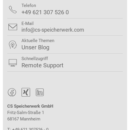
Telefon

+49 621 307 526 0
E-Mail

info@cs-speicherwerk.com
Aktuelle Themen

Unser Blog
Schnellzugriff

Remote Support



CS Speicherwerk GmbH
Fritz-Salm-Straße 1
68167 Mannheim
T: +49 621 307526 - 0