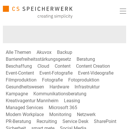
Alle Themen
Akuvox
Backup
Barrierefreiheitsstärkungsgesetz
Beratung
Beschaffung
Cloud
Content
Content Creation
Event-Content
Event-Fotografie
Event-Videografie
Filmproduktion
Fotografie
Fotoproduktion
Gesundheitswesen
Hardware
Infrastruktur
Kampagne
Kommunikationsberatung
Kreativagentur Mannheim
Leasing
Managed Services
Microsoft 365
Modern Workplace
Monitoring
Netzwerk
PR-Beratung
Recruiting
Service Desk
SharePoint
Sicherheit
smart mete
Social Media