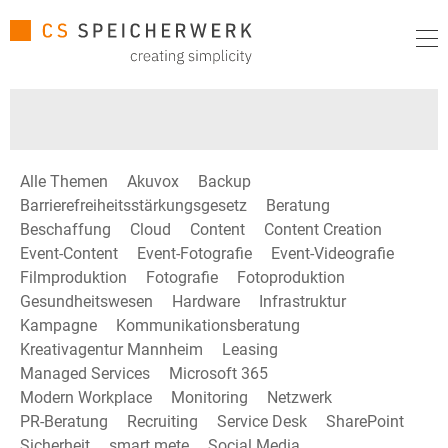
Alle Themen
Akuvox
Backup
Barrierefreiheitsstärkungsgesetz
Beratung
Beschaffung
Cloud
Content
Content Creation
Event-Content
Event-Fotografie
Event-Videografie
Filmproduktion
Fotografie
Fotoproduktion
Gesundheitswesen
Hardware
Infrastruktur
Kampagne
Kommunikationsberatung
Kreativagentur Mannheim
Leasing
Managed Services
Microsoft 365
Modern Workplace
Monitoring
Netzwerk
PR-Beratung
Recruiting
Service Desk
SharePoint
Sicherheit
smart mete
Social Media