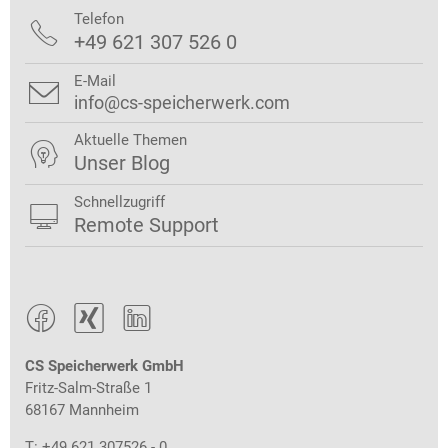
Telefon

+49 621 307 526 0
E-Mail

info@cs-speicherwerk.com
Aktuelle Themen

Unser Blog
Schnellzugriff

Remote Support



CS Speicherwerk GmbH
Fritz-Salm-Straße 1
68167 Mannheim
T: +49 621 307526 - 0