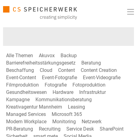
Alle Themen
Akuvox
Backup
Barrierefreiheitsstärkungsgesetz
Beratung
Beschaffung
Cloud
Content
Content Creation
Event-Content
Event-Fotografie
Event-Videografie
Filmproduktion
Fotografie
Fotoproduktion
Gesundheitswesen
Hardware
Infrastruktur
Kampagne
Kommunikationsberatung
Kreativagentur Mannheim
Leasing
Managed Services
Microsoft 365
Modern Workplace
Monitoring
Netzwerk
PR-Beratung
Recruiting
Service Desk
SharePoint
Sicherheit
smart mete
Social Media