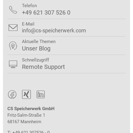
Telefon

+49 621 307 526 0
E-Mail

info@cs-speicherwerk.com
Aktuelle Themen

Unser Blog
Schnellzugriff

Remote Support



CS Speicherwerk GmbH
Fritz-Salm-Straße 1
68167 Mannheim
T: +49 621 307526 - 0