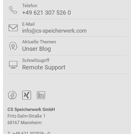
Telefon

+49 621 307 526 0
E-Mail

info@cs-speicherwerk.com
Aktuelle Themen

Unser Blog
Schnellzugriff

Remote Support



CS Speicherwerk GmbH
Fritz-Salm-Straße 1
68167 Mannheim
T: +49 621 307526 - 0