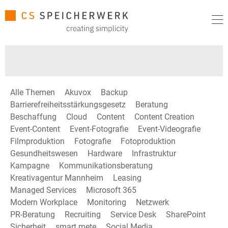
Alle Themen
Akuvox
Backup
Barrierefreiheitsstärkungsgesetz
Beratung
Beschaffung
Cloud
Content
Content Creation
Event-Content
Event-Fotografie
Event-Videografie
Filmproduktion
Fotografie
Fotoproduktion
Gesundheitswesen
Hardware
Infrastruktur
Kampagne
Kommunikationsberatung
Kreativagentur Mannheim
Leasing
Managed Services
Microsoft 365
Modern Workplace
Monitoring
Netzwerk
PR-Beratung
Recruiting
Service Desk
SharePoint
Sicherheit
smart mete
Social Media