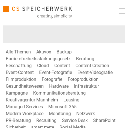
Alle Themen
Akuvox
Backup
Barrierefreiheitsstärkungsgesetz
Beratung
Beschaffung
Cloud
Content
Content Creation
Event-Content
Event-Fotografie
Event-Videografie
Filmproduktion
Fotografie
Fotoproduktion
Gesundheitswesen
Hardware
Infrastruktur
Kampagne
Kommunikationsberatung
Kreativagentur Mannheim
Leasing
Managed Services
Microsoft 365
Modern Workplace
Monitoring
Netzwerk
PR-Beratung
Recruiting
Service Desk
SharePoint
Sicherheit
smart mete
Social Media