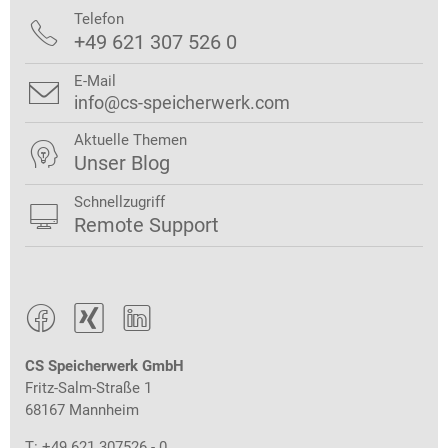
Telefon

+49 621 307 526 0
E-Mail

info@cs-speicherwerk.com
Aktuelle Themen

Unser Blog
Schnellzugriff

Remote Support



CS Speicherwerk GmbH
Fritz-Salm-Straße 1
68167 Mannheim
T: +49 621 307526 - 0