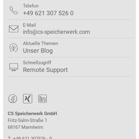
Telefon

+49 621 307 526 0
E-Mail

info@cs-speicherwerk.com
Aktuelle Themen

Unser Blog
Schnellzugriff

Remote Support



CS Speicherwerk GmbH
Fritz-Salm-Straße 1
68167 Mannheim
T: +49 621 307526 - 0