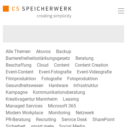
Alle Themen
Akuvox
Backup
Barrierefreiheitsstärkungsgesetz
Beratung
Beschaffung
Cloud
Content
Content Creation
Event-Content
Event-Fotografie
Event-Videografie
Filmproduktion
Fotografie
Fotoproduktion
Gesundheitswesen
Hardware
Infrastruktur
Kampagne
Kommunikationsberatung
Kreativagentur Mannheim
Leasing
Managed Services
Microsoft 365
Modern Workplace
Monitoring
Netzwerk
PR-Beratung
Recruiting
Service Desk
SharePoint
Sicherheit
smart mete
Social Media