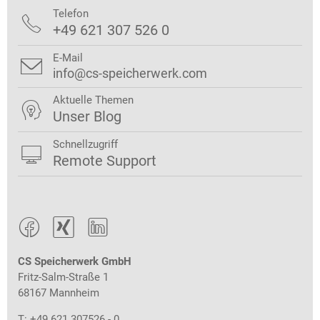
Telefon

+49 621 307 526 0
E-Mail

info@cs-speicherwerk.com
Aktuelle Themen

Unser Blog
Schnellzugriff

Remote Support



CS Speicherwerk GmbH
Fritz-Salm-Straße 1
68167 Mannheim
T: +49 621 307526 - 0