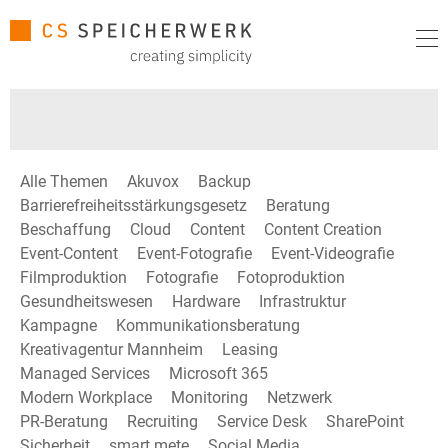
Alle Themen
Akuvox
Backup
Barrierefreiheitsstärkungsgesetz
Beratung
Beschaffung
Cloud
Content
Content Creation
Event-Content
Event-Fotografie
Event-Videografie
Filmproduktion
Fotografie
Fotoproduktion
Gesundheitswesen
Hardware
Infrastruktur
Kampagne
Kommunikationsberatung
Kreativagentur Mannheim
Leasing
Managed Services
Microsoft 365
Modern Workplace
Monitoring
Netzwerk
PR-Beratung
Recruiting
Service Desk
SharePoint
Sicherheit
smart mete
Social Media