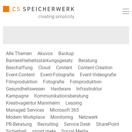
Alle Themen
Akuvox
Backup
Barrierefreiheitsstärkungsgesetz
Beratung
Beschaffung
Cloud
Content
Content Creation
Event-Content
Event-Fotografie
Event-Videografie
Filmproduktion
Fotografie
Fotoproduktion
Gesundheitswesen
Hardware
Infrastruktur
Kampagne
Kommunikationsberatung
Kreativagentur Mannheim
Leasing
Managed Services
Microsoft 365
Modern Workplace
Monitoring
Netzwerk
PR-Beratung
Recruiting
Service Desk
SharePoint
Sicherheit
smart mete
Social Media