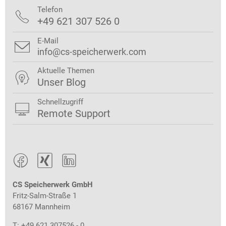
Telefon

+49 621 307 526 0
E-Mail

info@cs-speicherwerk.com
Aktuelle Themen

Unser Blog
Schnellzugriff

Remote Support



CS Speicherwerk GmbH
Fritz-Salm-Straße 1
68167 Mannheim
T: +49 621 307526 - 0