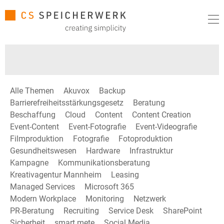
Alle Themen
Akuvox
Backup
Barrierefreiheitsstärkungsgesetz
Beratung
Beschaffung
Cloud
Content
Content Creation
Event-Content
Event-Fotografie
Event-Videografie
Filmproduktion
Fotografie
Fotoproduktion
Gesundheitswesen
Hardware
Infrastruktur
Kampagne
Kommunikationsberatung
Kreativagentur Mannheim
Leasing
Managed Services
Microsoft 365
Modern Workplace
Monitoring
Netzwerk
PR-Beratung
Recruiting
Service Desk
SharePoint
Sicherheit
smart mete
Social Media