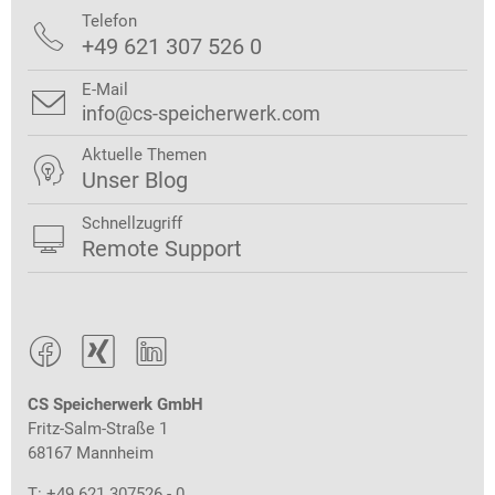
Telefon

+49 621 307 526 0
E-Mail

info@cs-speicherwerk.com
Aktuelle Themen

Unser Blog
Schnellzugriff

Remote Support



CS Speicherwerk GmbH
Fritz-Salm-Straße 1
68167 Mannheim
T: +49 621 307526 - 0