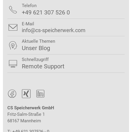
Telefon

+49 621 307 526 0
E-Mail

info@cs-speicherwerk.com
Aktuelle Themen

Unser Blog
Schnellzugriff

Remote Support



CS Speicherwerk GmbH
Fritz-Salm-Straße 1
68167 Mannheim
T: +49 621 307526 - 0