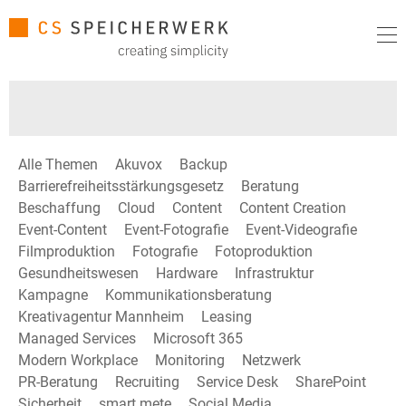
Alle Themen
Akuvox
Backup
Barrierefreiheitsstärkungsgesetz
Beratung
Beschaffung
Cloud
Content
Content Creation
Event-Content
Event-Fotografie
Event-Videografie
Filmproduktion
Fotografie
Fotoproduktion
Gesundheitswesen
Hardware
Infrastruktur
Kampagne
Kommunikationsberatung
Kreativagentur Mannheim
Leasing
Managed Services
Microsoft 365
Modern Workplace
Monitoring
Netzwerk
PR-Beratung
Recruiting
Service Desk
SharePoint
Sicherheit
smart mete
Social Media