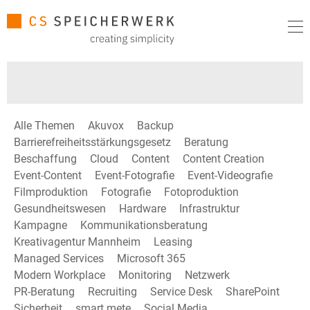
Alle Themen
Akuvox
Backup
Barrierefreiheitsstärkungsgesetz
Beratung
Beschaffung
Cloud
Content
Content Creation
Event-Content
Event-Fotografie
Event-Videografie
Filmproduktion
Fotografie
Fotoproduktion
Gesundheitswesen
Hardware
Infrastruktur
Kampagne
Kommunikationsberatung
Kreativagentur Mannheim
Leasing
Managed Services
Microsoft 365
Modern Workplace
Monitoring
Netzwerk
PR-Beratung
Recruiting
Service Desk
SharePoint
Sicherheit
smart mete
Social Media