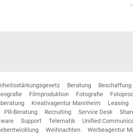
C
reiheitsstärkungsgesetz
Beratung
Beschaffung
eografie
Filmproduktion
Fotografie
Fotopro
beratung
Kreativagentur Mannheim
Leasing
PR-Beratung
Recruiting
Service Desk
Shar
tware
Support
Telematik
Unified Communica
ebentwicklung
Weihnachten
Werbeagentur M