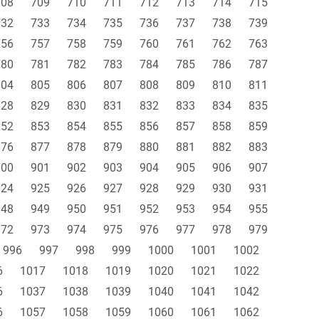
708
709
710
711
712
713
714
715
732
733
734
735
736
737
738
739
756
757
758
759
760
761
762
763
780
781
782
783
784
785
786
787
804
805
806
807
808
809
810
811
828
829
830
831
832
833
834
835
852
853
854
855
856
857
858
859
876
877
878
879
880
881
882
883
900
901
902
903
904
905
906
907
924
925
926
927
928
929
930
931
948
949
950
951
952
953
954
955
972
973
974
975
976
977
978
979
996
997
998
999
1000
1001
1002
6
1017
1018
1019
1020
1021
1022
6
1037
1038
1039
1040
1041
1042
6
1057
1058
1059
1060
1061
1062