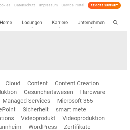
ookies
Datenschutz
Impressum
Service Portal
REMOTE SUPPORT
Home
Lösungen
Karriere
Unternehmen
Cloud
Content
Content Creation
duktion
Gesundheitswesen
Hardware
Managed Services
Microsoft 365
ePoint
Sicherheit
smart mete
tions
Videoprodukt
Videoproduktion
annheim
WordPress
Zertifikate