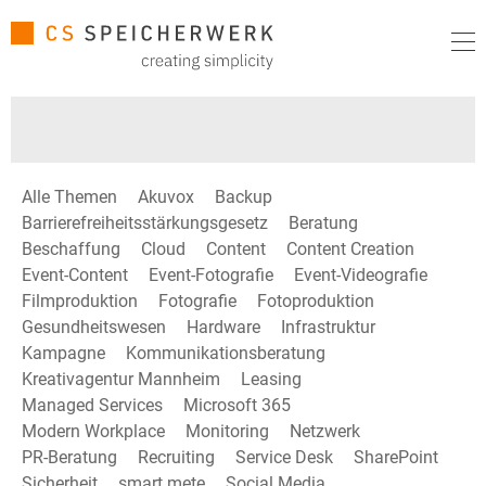
Alle Themen
Akuvox
Backup
Barrierefreiheitsstärkungsgesetz
Beratung
Beschaffung
Cloud
Content
Content Creation
Event-Content
Event-Fotografie
Event-Videografie
Filmproduktion
Fotografie
Fotoproduktion
Gesundheitswesen
Hardware
Infrastruktur
Kampagne
Kommunikationsberatung
Kreativagentur Mannheim
Leasing
Managed Services
Microsoft 365
Modern Workplace
Monitoring
Netzwerk
PR-Beratung
Recruiting
Service Desk
SharePoint
Sicherheit
smart mete
Social Media