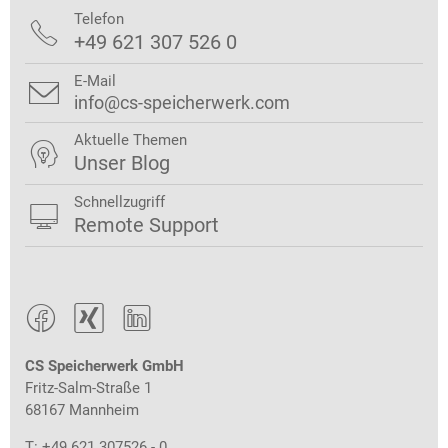
Telefon

+49 621 307 526 0
E-Mail

info@cs-speicherwerk.com
Aktuelle Themen

Unser Blog
Schnellzugriff

Remote Support



CS Speicherwerk GmbH
Fritz-Salm-Straße 1
68167 Mannheim
T: +49 621 307526 - 0