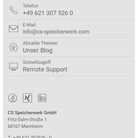
Telefon

+49 621 307 526 0
E-Mail

info@cs-speicherwerk.com
Aktuelle Themen

Unser Blog
Schnellzugriff

Remote Support



CS Speicherwerk GmbH
Fritz-Salm-Straße 1
68167 Mannheim
T: +49 621 307526 - 0