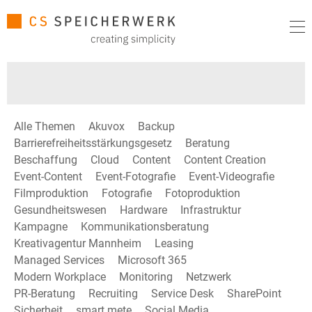
Alle Themen
Akuvox
Backup
Barrierefreiheitsstärkungsgesetz
Beratung
Beschaffung
Cloud
Content
Content Creation
Event-Content
Event-Fotografie
Event-Videografie
Filmproduktion
Fotografie
Fotoproduktion
Gesundheitswesen
Hardware
Infrastruktur
Kampagne
Kommunikationsberatung
Kreativagentur Mannheim
Leasing
Managed Services
Microsoft 365
Modern Workplace
Monitoring
Netzwerk
PR-Beratung
Recruiting
Service Desk
SharePoint
Sicherheit
smart mete
Social Media