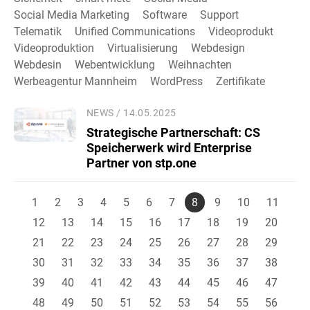
Social Media Marketing
Software
Support
Telematik
Unified Communications
Videoprodukt
Videoproduktion
Virtualisierung
Webdesign
Webdesin
Webentwicklung
Weihnachten
Werbeagentur Mannheim
WordPress
Zertifikate
NEWS / 14.05.2025
Strategische Partnerschaft: CS
Speicherwerk wird Enterprise
Partner von stp.one
1
2
3
4
5
6
7
8
9
10
11
12
13
14
15
16
17
18
19
20
21
22
23
24
25
26
27
28
29
30
31
32
33
34
35
36
37
38
39
40
41
42
43
44
45
46
47
48
49
50
51
52
53
54
55
56