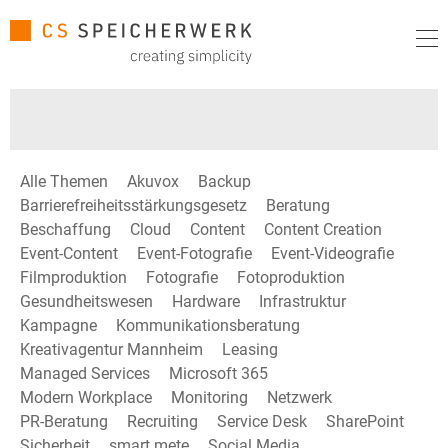
Alle Themen
Akuvox
Backup
Barrierefreiheitsstärkungsgesetz
Beratung
Beschaffung
Cloud
Content
Content Creation
Event-Content
Event-Fotografie
Event-Videografie
Filmproduktion
Fotografie
Fotoproduktion
Gesundheitswesen
Hardware
Infrastruktur
Kampagne
Kommunikationsberatung
Kreativagentur Mannheim
Leasing
Managed Services
Microsoft 365
Modern Workplace
Monitoring
Netzwerk
PR-Beratung
Recruiting
Service Desk
SharePoint
Sicherheit
smart mete
Social Media