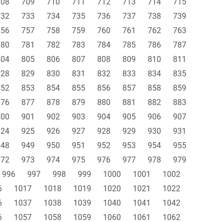
708
709
710
711
712
713
714
715
732
733
734
735
736
737
738
739
756
757
758
759
760
761
762
763
780
781
782
783
784
785
786
787
804
805
806
807
808
809
810
811
828
829
830
831
832
833
834
835
852
853
854
855
856
857
858
859
876
877
878
879
880
881
882
883
900
901
902
903
904
905
906
907
924
925
926
927
928
929
930
931
948
949
950
951
952
953
954
955
972
973
974
975
976
977
978
979
996
997
998
999
1000
1001
1002
6
1017
1018
1019
1020
1021
1022
6
1037
1038
1039
1040
1041
1042
6
1057
1058
1059
1060
1061
1062