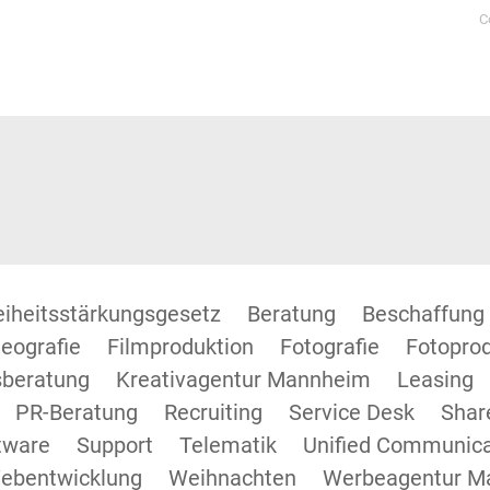
C
reiheitsstärkungsgesetz
Beratung
Beschaffung
eografie
Filmproduktion
Fotografie
Fotopro
beratung
Kreativagentur Mannheim
Leasing
PR-Beratung
Recruiting
Service Desk
Shar
tware
Support
Telematik
Unified Communica
ebentwicklung
Weihnachten
Werbeagentur M