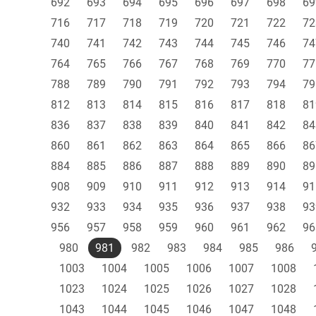
692
693
694
695
696
697
698
69
716
717
718
719
720
721
722
72
740
741
742
743
744
745
746
74
764
765
766
767
768
769
770
77
788
789
790
791
792
793
794
79
812
813
814
815
816
817
818
81
836
837
838
839
840
841
842
84
860
861
862
863
864
865
866
86
884
885
886
887
888
889
890
89
908
909
910
911
912
913
914
91
932
933
934
935
936
937
938
93
956
957
958
959
960
961
962
96
980
981
982
983
984
985
986
1003
1004
1005
1006
1007
1008
1023
1024
1025
1026
1027
1028
1043
1044
1045
1046
1047
1048