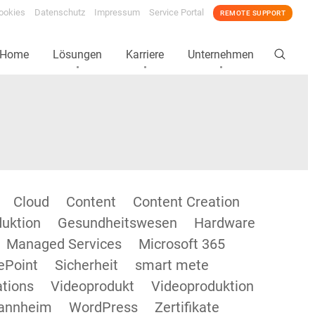
ookies
Datenschutz
Impressum
Service Portal
REMOTE SUPPORT
Home
Lösungen
Karriere
Unternehmen
Cloud
Content
Content Creation
duktion
Gesundheitswesen
Hardware
Managed Services
Microsoft 365
ePoint
Sicherheit
smart mete
tions
Videoprodukt
Videoproduktion
annheim
WordPress
Zertifikate